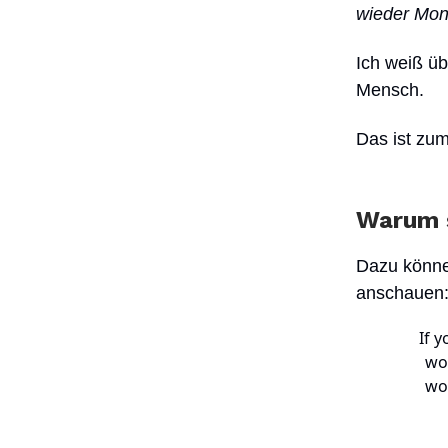
wieder Mon
Ich weiß üb
Mensch.
Das ist zum
Warum s
Dazu könne
anschauen
If y
wo
wor