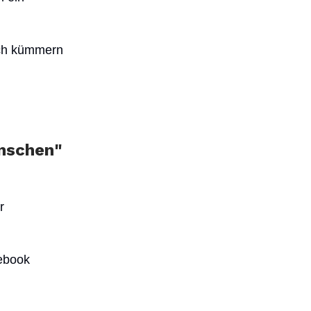
ich kümmern
enschen"
r
ebook