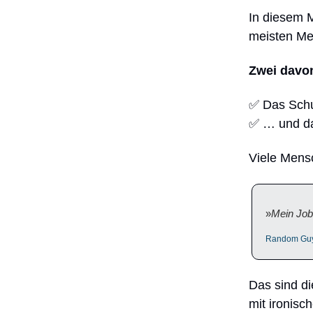
In diesem 
meisten Me
Zwei davo
✅ Das Sch
✅ … und das
Viele Mens
»
Mein Job 
Random Guy m
Das sind d
mit ironisc