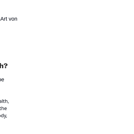
Art von
ch?
oe
alth,
the
ody,