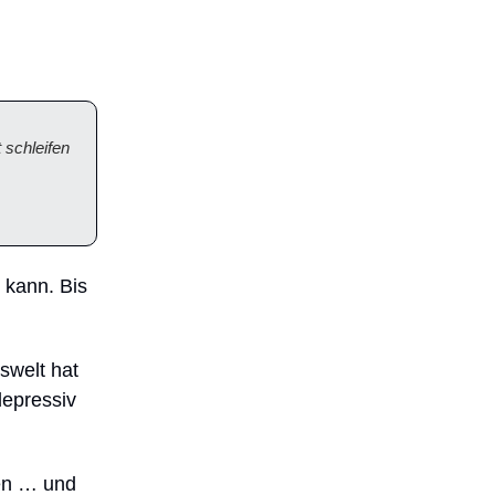
 schleifen
 kann. Bis
swelt hat
depressiv
ren … und