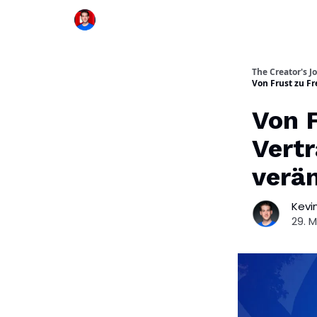
The Creator's J
Von Frust zu F
Von F
Vert
verä
Kevin
29. 