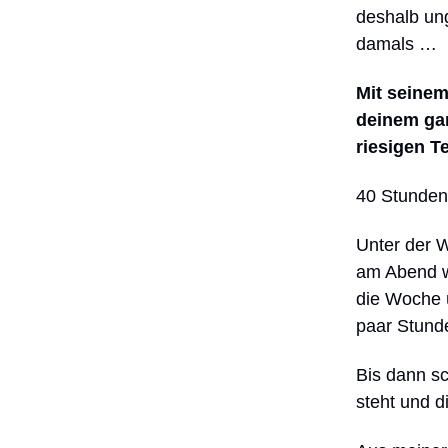
deshalb ung
damals …
Mit seinem
deinem gan
riesigen T
40 Stunden
Unter der W
am Abend w
die Woche ü
paar Stunde
Bis dann sc
steht und d